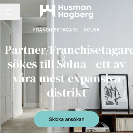
Dela sidan
KARRIÄRMENY
FRANCHISETAGARE
·
SOLNA
Partner/Franchisetagar
sökes till Solna - ett av
våra mest expansiva
distrikt
Skicka ansökan