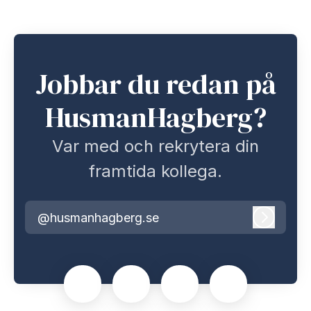
Jobbar du redan på
HusmanHagberg?
Var med och rekrytera din
framtida kollega.
@husmanhagberg.se
Logga i