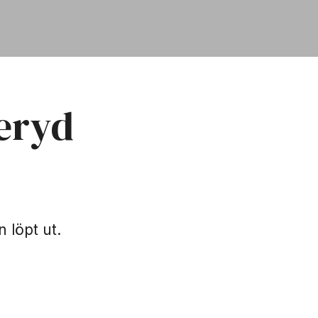
eryd
n löpt ut.