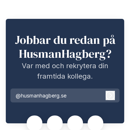
Jobbar du redan på
HusmanHagberg?
Var med och rekrytera din
framtida kollega.
@husmanhagberg.se
Logga i