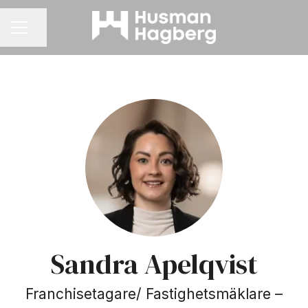
Dela sidan
KARRIÄRMENY
Sandra Apelqvist
Franchisetagare/ Fastighetsmäklare –