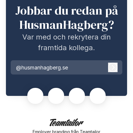
Jobbar du redan på
HusmanHagberg?
Var med och rekrytera din
framtida kollega.
@husmanhagberg.se
Logga i
Employer branding
från Teamtailor