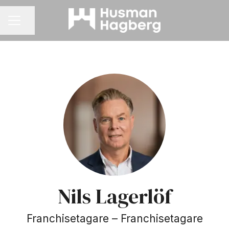
Dela sidan
KARRIÄRMENY
Nils Lagerlöf
Franchisetagare –
Franchisetagare