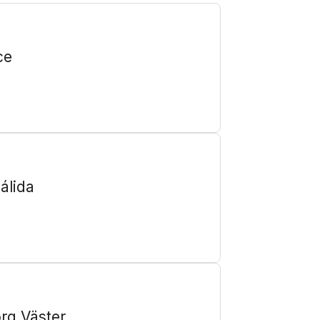
ce
álida
rg Väster