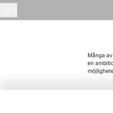
Dela sidan
KARRIÄRMENY
Många av 
en ambitio
möjlighet