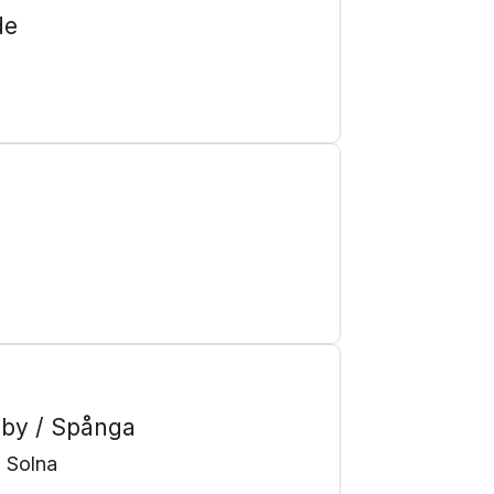
de
gby / Spånga
 Solna