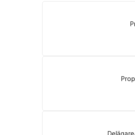
P
Prop
Delägare