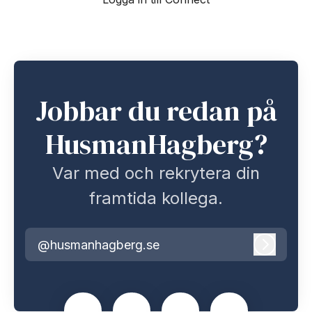
Jobbar du redan på
HusmanHagberg?
Var med och rekrytera din
framtida kollega.
@husmanhagberg.se
Logga i