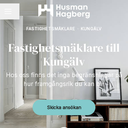
Dela sidan
KARRIÄRMENY
FASTIGHETSMÄKLARE
·
KUNGÄLV
Fastighetsmäklare till
Kungälv
Hos oss finns det inga begränsningar på
hur framgångsrik du kan bli!
Skicka ansökan