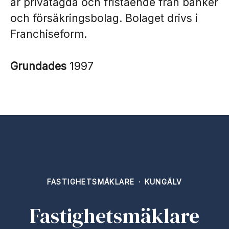
är privatägda och fristående från banker
och försäkringsbolag. Bolaget drivs i
Franchiseform.
Grundades
1997
FASTIGHETSMÄKLARE
·
KUNGÄLV
Fastighetsmäklare