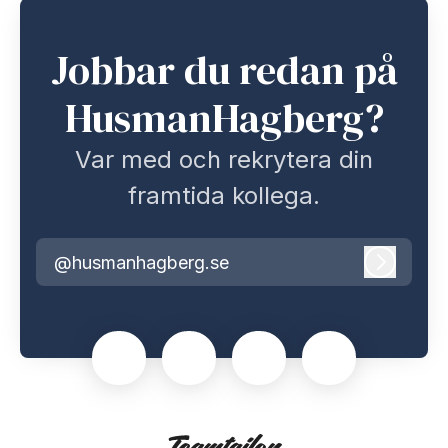
Jobbar du redan på
HusmanHagberg?
Var med och rekrytera din
framtida kollega.
@husmanhagberg.se
Logga i