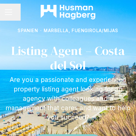
Dela sidan
KARRIÄRMENY
SPANIEN
·
MARBELLA, FUENGIROLA/MIJAS
Listing Agent – Costa
del Sol
Are you a passionate and experienced
property listing agent looking for an
agency with colleagues and a
management that cares and want to help
you succeed?