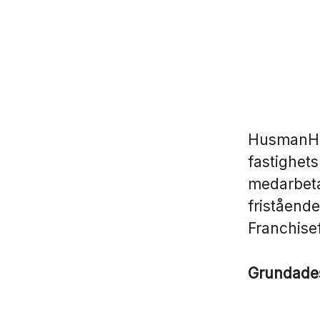
HusmanHag
fastighet
medarbeta
fristående
Franchise
Grundad