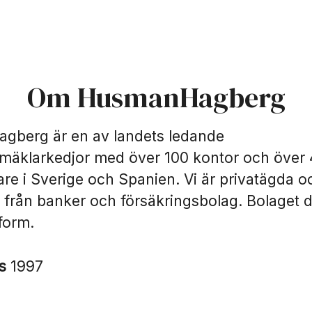
Om HusmanHagberg
berg är en av landets ledande
smäklarkedjor med över 100 kontor och över
re i Sverige och Spanien. Vi är privatägda o
 från banker och försäkringsbolag. Bolaget dr
form.
es
1997