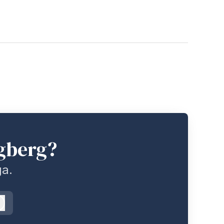
gberg?
ga.
Logga in