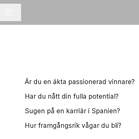
Dela sidan
KARRIÄRMENY
Franchisetagare
Fastighetsmäklare
Är du en äkta passionerad vinnare?
Spanien
Har du nått din fulla potential?
Praktik
Sugen på en karriär i Spanien?
Hur framgångsrik vågar du bli?