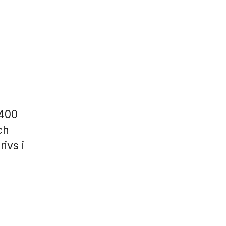
 400
ch
ivs i