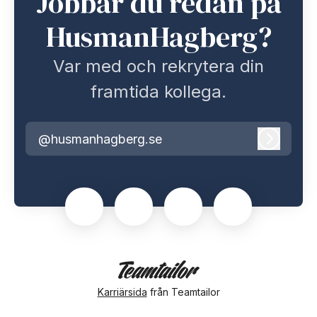
Jobbar du redan på
HusmanHagberg?
Var med och rekrytera din
framtida kollega.
@husmanhagberg.se
Logga i
Karriärsida
från Teamtailor