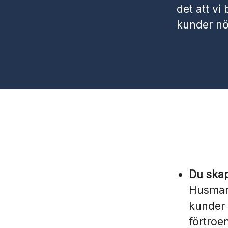
det att vi
kunder nöjd
Du ska
HusmanH
kunder 
förtroe