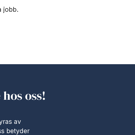
 jobb.
 hos oss!
yras av
ss betyder