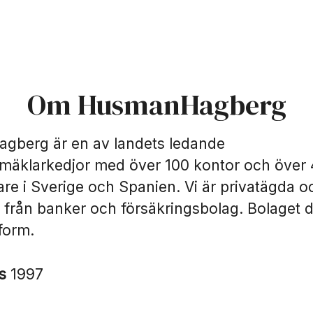
Om HusmanHagberg
berg är en av landets ledande
smäklarkedjor med över 100 kontor och över
re i Sverige och Spanien. Vi är privatägda o
 från banker och försäkringsbolag. Bolaget dr
form.
es
1997