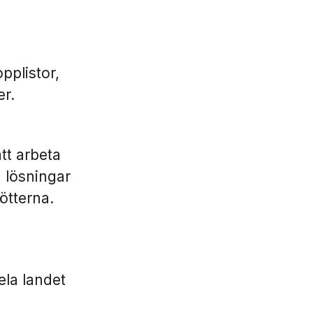
pplistor,
er.
att arbeta
 lösningar
ötterna.
ela landet