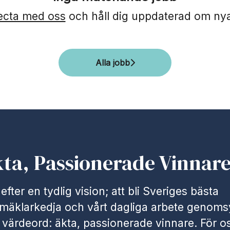
cta med oss
och håll dig uppdaterad om nya
Alla jobb
kta, Passionerade Vinnare
 efter en tydlig vision; att bli Sveriges bästa
smäklarkedja och vårt dagliga arbete genoms
a värdeord: äkta, passionerade vinnare. För o