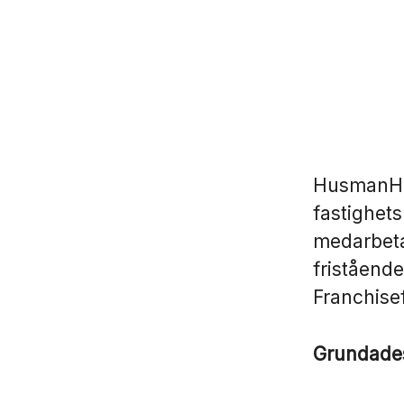
HusmanHag
fastighet
medarbeta
fristående
Franchise
Grundad