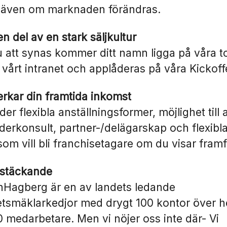
 även om marknaden förändras.
en del av en stark säljkultur
du att synas kommer ditt namn ligga på våra to
å vårt intranet och applåderas på våra Kickoff
rkar din framtida inkomst
der flexibla anställningsformer, möjlighet till 
erkonsult, partner-/delägarskap och flexibla
 som vill bli franchisetagare om du visar framf
ikstäckande
Hagberg är en av landets ledande
etsmäklarkedjor med drygt 100 kontor över h
 medarbetare. Men vi nöjer oss inte där- Vi