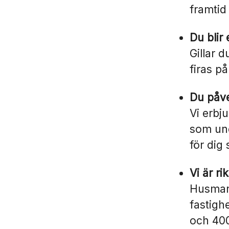
framtid
Du blir 
Gillar 
firas p
Du påve
Vi erbju
som und
för dig
Vi är r
Husman
fastigh
och 400