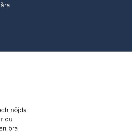
våra
och nöjda
ar du
 en bra