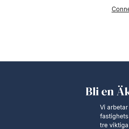
Conne
Bli en Ä
Vi arbetar
fastighet
tre viktig