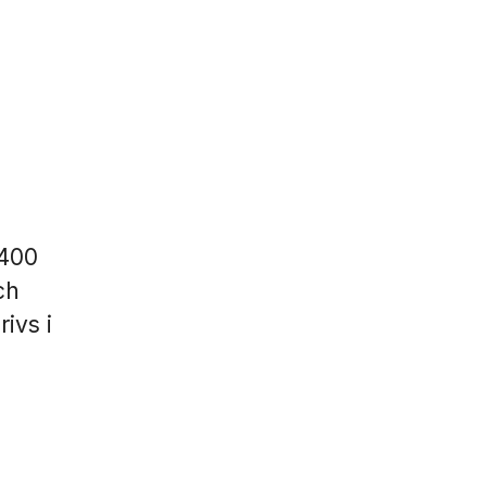
 400
ch
ivs i