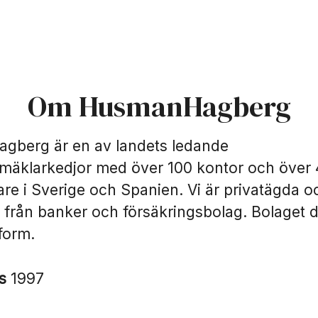
Om HusmanHagberg
berg är en av landets ledande
smäklarkedjor med över 100 kontor och över
re i Sverige och Spanien. Vi är privatägda o
 från banker och försäkringsbolag. Bolaget dr
form.
es
1997