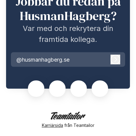
Jobbar du redan på
HusmanHagberg?
Var med och rekrytera din
framtida kollega.
@husmanhagberg.se
Logga i
Karriärsida
från Teamtailor