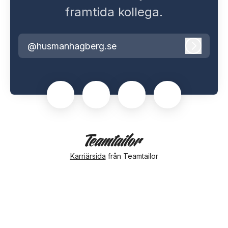
framtida kollega.
@husmanhagberg.se
Logga i
Karriärsida
från Teamtailor